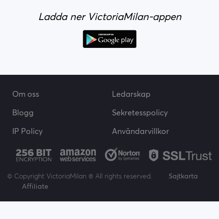
Ladda ner VictoriaMilan-appen
Om oss
Ledarskap
Blogg
Sekretesspolicy
IP Policy
Användarvillkor
© Copyright VictoriaMilan ® All rights reserved.
Sajtkarta
Affiliate